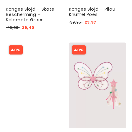
Konges Slojd – Skate
Konges Slojd – Pilou
Bescherming –
Knuffel Poes
Kalamata Green
39,95
23,97
49,00
29,40
40%
40%