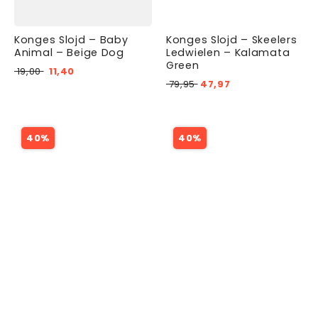
Konges Slojd – Baby
Konges Slojd – Skeelers
Animal – Beige Dog
Ledwielen – Kalamata
Green
19,00
11,40
79,95
47,97
40%
40%