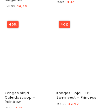
6,95
4,17
58,00
34,80
40%
40%
Konges Slojd –
Konges Slojd – Frill
Caleidoscoop –
Zwemvest – Princess
Rainbow
54,00
32,40