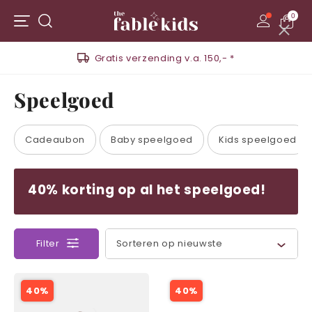
0
Menu
Zoeken
Sluiten
Gratis verzending v.a. 150,- *
Speelgoed
Cadeaubon
Baby speelgoed
Kids speelgoed
40% korting op al het speelgoed!
Filter
40%
40%