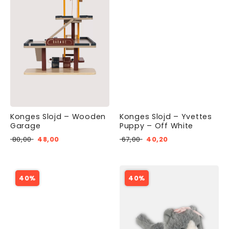
Konges Slojd – Wooden
Konges Slojd – Yvettes
Garage
Puppy – Off White
80,00
48,00
67,00
40,20
40%
40%