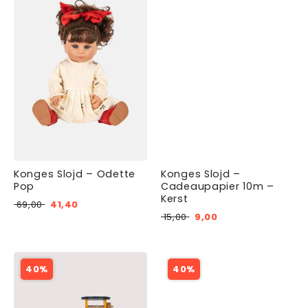
Konges Slojd – Odette
Konges Slojd –
Pop
Cadeaupapier 10m –
Kerst
69,00
41,40
15,00
9,00
40%
40%