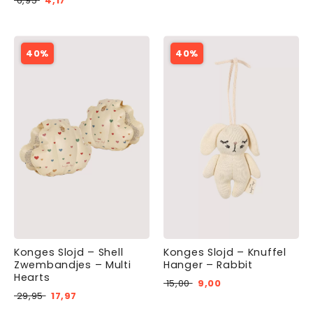
6,95
4,17
40%
40%
Konges Slojd – Shell
Konges Slojd – Knuffel
Zwembandjes – Multi
Hanger – Rabbit
Hearts
15,00
9,00
29,95
17,97