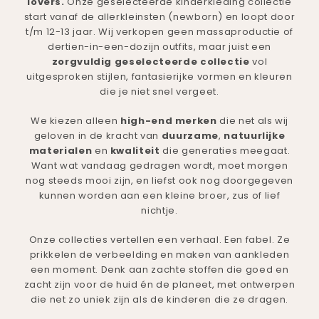
lovers.
Onze geselecteerde kinderkleding collectie
start vanaf de allerkleinsten (newborn) en loopt door
t/m 12-13 jaar. Wij verkopen geen massaproductie of
dertien-in-een-dozijn outfits, maar juist een
zorgvuldig geselecteerde collectie
vol
uitgesproken stijlen, fantasierijke vormen en kleuren
die je niet snel vergeet.
We kiezen alleen
high-end merken
die net als wij
geloven in de kracht van
duurzame
,
natuurlijke
materialen
en
kwaliteit
die generaties meegaat.
Want wat vandaag gedragen wordt, moet morgen
nog steeds mooi zijn, en liefst ook nog doorgegeven
kunnen worden aan een kleine broer, zus of lief
nichtje.
Onze collecties vertellen een verhaal. Een fabel. Ze
prikkelen de verbeelding en maken van aankleden
een moment. Denk aan zachte stoffen die goed en
zacht zijn voor de huid én de planeet, met ontwerpen
die net zo uniek zijn als de kinderen die ze dragen.