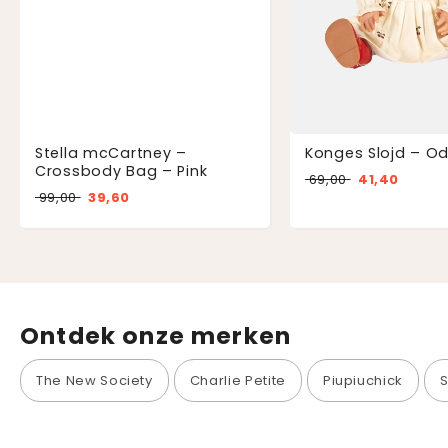
Stella mcCartney –
Konges Slojd – O
Crossbody Bag – Pink
69,00
41,40
99,00
39,60
Ontdek onze merken
The New Society
Charlie Petite
Piupiuchick
S