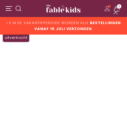
0
Menu
Zoeken
I.V.M DE VAKANTIEPERIODE WORDEN ALLE
BESTELLINGEN
Gratis verzending v.a. 150,- *
VANAF 15 JULI VERZONDEN
.
uitverkocht