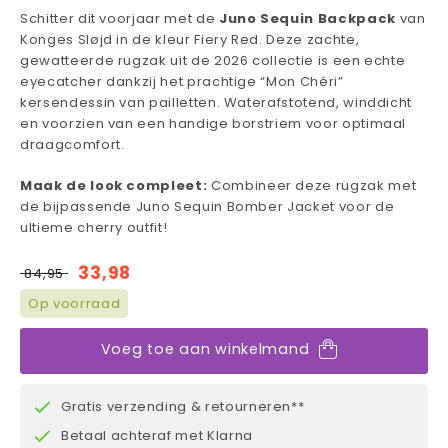
Schitter dit voorjaar met de
Juno Sequin Backpack
van
Konges Sløjd in de kleur Fiery Red. Deze zachte,
gewatteerde rugzak uit de 2026 collectie is een echte
eyecatcher dankzij het prachtige “Mon Chéri”
kersendessin van pailletten. Waterafstotend, winddicht
en voorzien van een handige borstriem voor optimaal
draagcomfort.
Maak de look compleet:
Combineer deze rugzak met
de bijpassende Juno Sequin Bomber Jacket voor de
ultieme cherry outfit!
33,98
84,95
Op voorraad
Voeg toe aan winkelmand
Gratis verzending & retourneren**
Betaal achteraf met Klarna